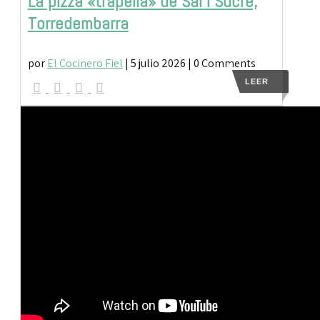
La pizza «trapella» de Sal i Sucre,
Torredembarra
por
El Cocinero Fiel
|
5 julio 2026
| 0 Comments
LEER