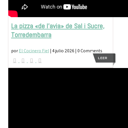
La pizza «de l’avia» de Sal i Sucre,
Torredembarra
por
El Cocinero Fiel
|
4 julio 2026
| 0 Comments
LEER