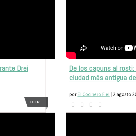
rante Drei
De los capuns al rosti:
ciudad más antigua de
por
El Cocinero Fiel
|
2 agosto 2
LEER