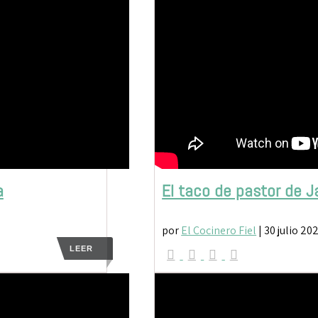
a
El taco de pastor de J
por
El Cocinero Fiel
|
30 julio 20
LEER