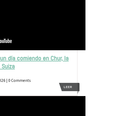
 un día comiendo en Chur, la
 Suiza
026
| 0 Comments
LEER