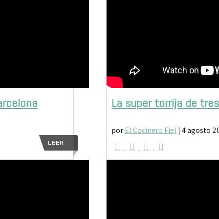
arcelona
La super torrija de tre
por
El Cocinero Fiel
|
4 agosto 2
LEER