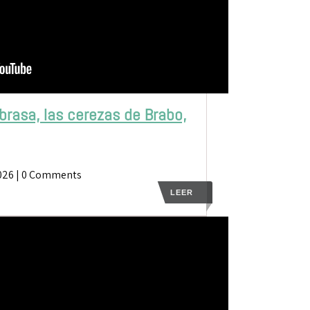
 brasa, las cerezas de Brabo,
026
| 0 Comments
LEER