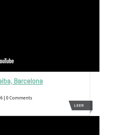
aiba, Barcelona
26
| 0 Comments
LEER