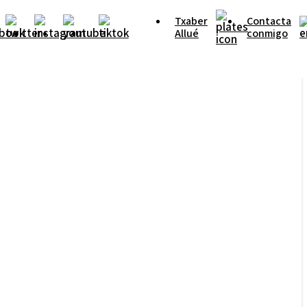
Txaber
Contacta
Allué
conmigo