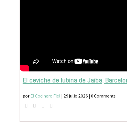
El ceviche de lubina de Jaiba, Barcelo
por
El Cocinero Fiel
|
29 julio 2026
| 0 Comments