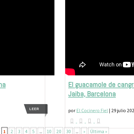
na
El guacamole de cangr
Jaiba, Barcelona
LEER
por
El Cocinero Fiel
|
29 julio 20
1
2
3
4
5
...
10
20
30
...
»
Última »