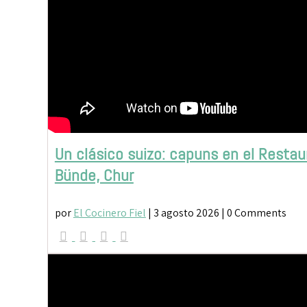
Un clásico suizo: capuns en el Restau
Bünde, Chur
por
El Cocinero Fiel
|
3 agosto 2026
| 0 Comments