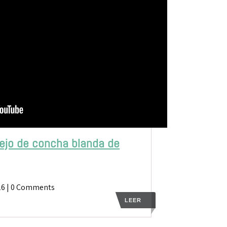
ejo de concha blanda de
26
| 0 Comments
LEER