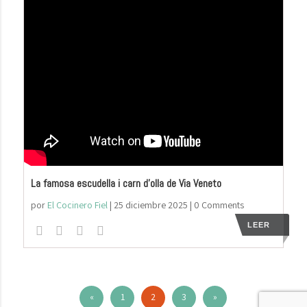
La famosa escudella i carn d’olla de Via Veneto
por
El Cocinero Fiel
|
25 diciembre 2025
| 0 Comments
LEER
«
1
2
3
»