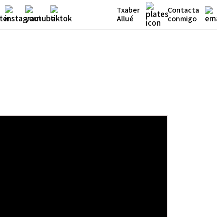
Txaber
Contacta
Allué
conmigo