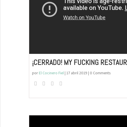
¡CERRADO! MY FUCKING RESTAU
por
El Cocinero Fiel
|
17 abril 2019
| 0 Comments