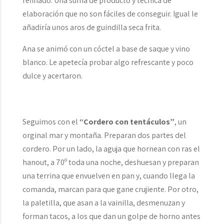
refinado. Una suma de producto y técnica de
elaboración que no son fáciles de conseguir. Igual le
añadiría unos aros de guindilla seca frita.
Ana se animó con un cóctel a base de saque y vino
blanco. Le apetecía probar algo refrescante y poco
dulce y acertaron.
Seguimos con el
“Cordero con tentáculos”
, un
orginal mar y montaña. Preparan dos partes del
cordero. Por un lado, la aguja que hornean con ras el
hanout, a 70º toda una noche, deshuesan y preparan
una terrina que envuelven en pan y, cuando llega la
comanda, marcan para que gane crujiente. Por otro,
la paletilla, que asan a la vainilla, desmenuzan y
forman tacos, a los que dan un golpe de horno antes