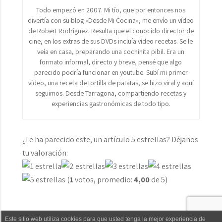
Todo empezó en 2007. Mi tío, que por entonces nos
divertía con su blog «Desde Mi Cocina», me envío un vídeo
de Robert Rodríguez. Resulta que el conocido director de
cine, en los extras de sus DVDs incluía vídeo recetas. Se le
veía en casa, preparando una cochinita pibil. Era un
formato informal, directo y breve, pensé que algo
parecido podría funcionar en youtube. Subí mi primer
vídeo, una receta de tortilla de patatas, se hizo viral y aquí
seguimos. Desde Tarragona, compartiendo recetas y
experiencias gastronómicas de todo tipo.
¿Te ha parecido este, un artículo 5 estrellas? Déjanos
tu valoración:
(
1
votos, promedio:
4,00
de 5)
Este sitio web utiliza cookies para que usted tenga la mejor experiencia de