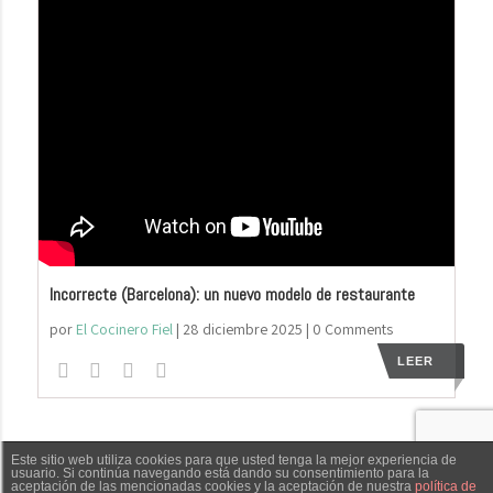
Incorrecte (Barcelona): un nuevo modelo de restaurante
por
El Cocinero Fiel
|
28 diciembre 2025
| 0 Comments
LEER
Este sitio web utiliza cookies para que usted tenga la mejor experiencia de
El Cocinero Fiel © 2019 -
Aviso legal
|
Política de
usuario. Si continúa navegando está dando su consentimiento para la
aceptación de las mencionadas cookies y la aceptación de nuestra
política de