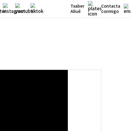
Txaber
Contacta
Allué
conmigo