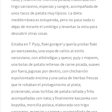
trigo sarraceno, especias y sangre, acompañada de
unos tacos de patata muy típicos. La dieta
mediterránea es estupenda, pero no pasa nada si
dejas de mirarte el ombligo y levantas la vista para
descubrir otras cosas.
Estaba en T Pyzy, flaki gorące! y quería probar flaki
po warszawsku, una sopa de callos al estilo
varsoviano, con albóndigas y queso; pyzy z mięsem,
una bolas de patata rellenas de carne picada, suaves
por fuera, jugosas por dentro, con chicharrón
espolvoreado encima y una salsa de hierbas frescas
que le robaban el protagonismo al plata;
przecieraki, unas tortitas de patata rallada y frita
acompañadas con nata; y finalmente kaszanka con
kopytka, morcilla polaca, elaborada con trigo
sarraceno, especias y sangre y acompañada de una