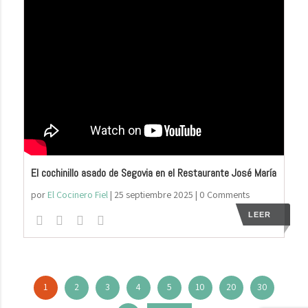
El cochinillo asado de Segovia en el Restaurante José María
por
El Cocinero Fiel
|
25 septiembre 2025
| 0 Comments
LEER
1
2
3
4
5
10
20
30