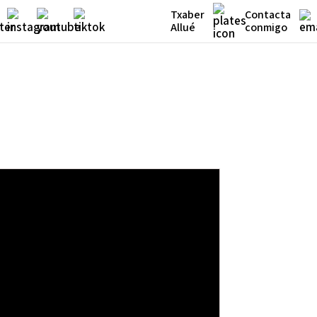
Txaber
Contacta
Allué
conmigo