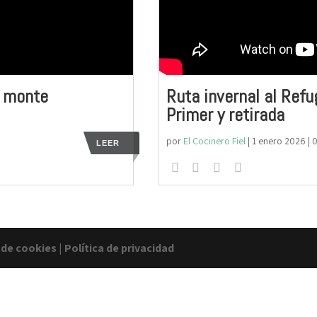
l monte
Ruta invernal al Refug
Primer y retirada
por
El Cocinero Fiel
|
1 enero 2026
| 
LEER
a de cookies
|
Política de privacidad