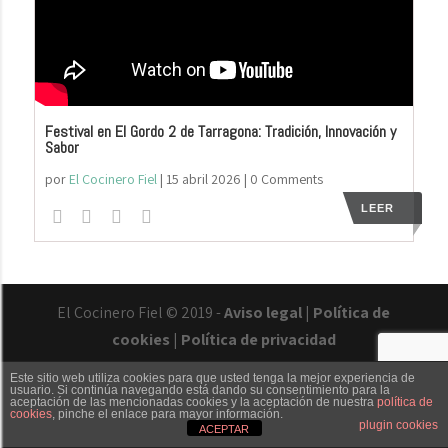
Festival en El Gordo 2 de Tarragona: Tradición, Innovación y
Sabor
por
El Cocinero Fiel
|
15 abril 2026
| 0 Comments
LEER
El Cocinero Fiel © 2019 -
Aviso legal
|
Política de
cookies
|
Política de privacidad
Este sitio web utiliza cookies para que usted tenga la mejor experiencia de
usuario. Si continúa navegando está dando su consentimiento para la
aceptación de las mencionadas cookies y la aceptación de nuestra
política de
cookies
, pinche el enlace para mayor información.
Txaber Allué
Redes sociales
Contacto
plugin cookies
ACEPTAR