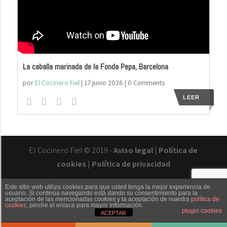
La caballa marinada de la Fonda Pepa, Barcelona
por
El Cocinero Fiel
|
17 junio 2026
| 0 Comments
LEER
El Cocinero Fiel © 2019 -
Aviso legal
|
Política de
cookies
|
Política de privacidad
Este sitio web utiliza cookies para que usted tenga la mejor experiencia de
usuario. Si continúa navegando está dando su consentimiento para la
aceptación de las mencionadas cookies y la aceptación de nuestra
política de
cookies
, pinche el enlace para mayor información.
plugin cookies
Txaber Allué
Redes sociales
Contacto
ACEPTAR