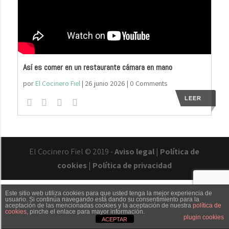
Así es comer en un restaurante cámara en mano
por
El Cocinero Fiel
|
26 junio 2026
| 0 Comments
LEER
El Cocinero Fiel © 2019 -
Aviso legal
|
Política de
cookies
|
Política de privacidad
Este sitio web utiliza cookies para que usted tenga la mejor experiencia de
usuario. Si continúa navegando está dando su consentimiento para la
aceptación de las mencionadas cookies y la aceptación de nuestra
política de
cookies
, pinche el enlace para mayor información.
Txaber Allué
Redes sociales
Contacto
plugin cookies
ACEPTAR