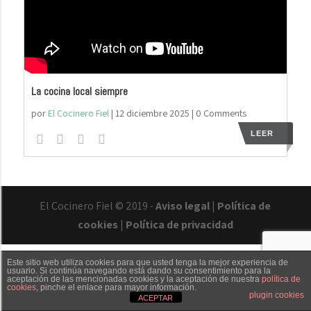
La cocina local siempre
por
El Cocinero Fiel
|
12 diciembre 2025
| 0 Comments
LEER
El Cocinero Fiel © 2019 -
Aviso legal
|
Política de
cookies
|
Política de privacidad
Este sitio web utiliza cookies para que usted tenga la mejor experiencia de
usuario. Si continúa navegando está dando su consentimiento para la
aceptación de las mencionadas cookies y la aceptación de nuestra
política de
cookies
, pinche el enlace para mayor información.
Txaber Allué
Redes sociales
Contacto
plugin cookies
ACEPTAR