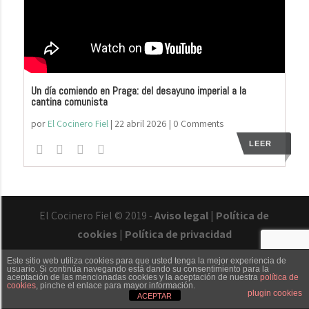
Un día comiendo en Praga: del desayuno imperial a la
cantina comunista
por
El Cocinero Fiel
|
22 abril 2026
| 0 Comments
LEER
El Cocinero Fiel © 2019 -
Aviso legal
|
Política de
cookies
|
Política de privacidad
Este sitio web utiliza cookies para que usted tenga la mejor experiencia de
usuario. Si continúa navegando está dando su consentimiento para la
aceptación de las mencionadas cookies y la aceptación de nuestra
política de
cookies
, pinche el enlace para mayor información.
Txaber Allué
Redes sociales
Contacto
plugin cookies
ACEPTAR