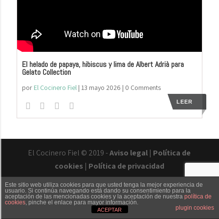
El helado de papaya, hibiscus y lima de Albert Adrià para
Gelato Collection
por
El Cocinero Fiel
|
13 mayo 2026
| 0 Comments
LEER
El Cocinero Fiel © 2019 -
Aviso legal
|
Política de
cookies
|
Política de privacidad
Este sitio web utiliza cookies para que usted tenga la mejor experiencia de
usuario. Si continúa navegando está dando su consentimiento para la
aceptación de las mencionadas cookies y la aceptación de nuestra
política de
cookies
, pinche el enlace para mayor información.
Txaber Allué
Redes sociales
Contacto
plugin cookies
ACEPTAR