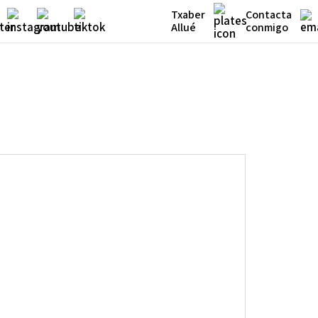
Txaber
Contacta
Allué
conmigo