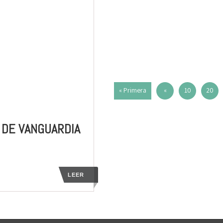
« Primera
«
10
20
 DE VANGUARDIA
LEER