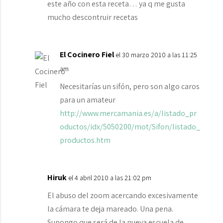
este año con esta receta… ya q me gusta
mucho descontruir recetas
El Cocinero Fiel
el 30 marzo 2010 a las 11:25
am
Necesitarías un sifón, pero son algo caros
para un amateur
http://www.mercamania.es/a/listado_pr
oductos/idx/5050200/mot/Sifon/listado_
productos.htm
Hiruk
el 4 abril 2010 a las 21:02 pm
El abuso del zoom acercando excesivamente
la cámara te deja mareado. Una pena.
Supongo que será de la nueva escuela de