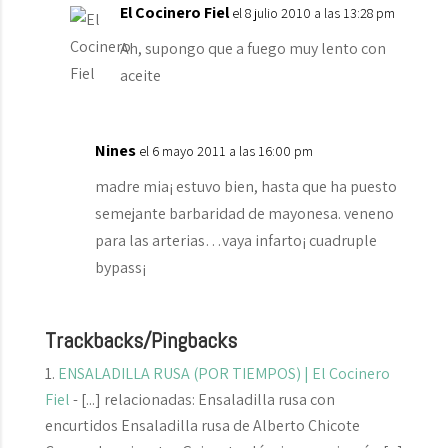
El Cocinero Fiel
el 8 julio 2010 a las 13:28 pm
Ah, supongo que a fuego muy lento con
aceite
Nines
el 6 mayo 2011 a las 16:00 pm
madre mia¡ estuvo bien, hasta que ha puesto
semejante barbaridad de mayonesa. veneno
para las arterias…vaya infarto¡ cuadruple
bypass¡
Trackbacks/Pingbacks
ENSALADILLA RUSA (POR TIEMPOS) | El Cocinero
Fiel
- [...] relacionadas: Ensaladilla rusa con
encurtidos Ensaladilla rusa de Alberto Chicote