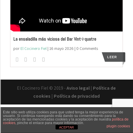
La ensaladilla más viciosa del Bar Vint-i-quatre
por
El Cocinero Fiel
|
16 mayo 2026
| 0 Comments
LEER
El Cocinero Fiel © 2019 -
Aviso legal
|
Política de
cookies
|
Política de privacidad
Este sitio web utiliza cookies para que usted tenga la mejor experiencia de
usuario. Si continúa navegando está dando su consentimiento para la
aceptación de las mencionadas cookies y la aceptación de nuestra
política de
cookies
, pinche el enlace para mayor información.
Txaber Allué
Redes sociales
Contacto
plugin cookies
ACEPTAR