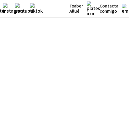
Txaber
Contacta
Allué
conmigo