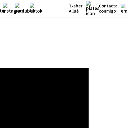
Txaber
Contacta
Allué
conmigo