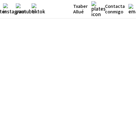
Txaber
Contacta
Allué
conmigo