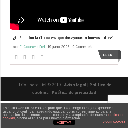
¿Cuándo fue la última vez que desayunaste huevos fritos?
por
El Cocinero Fiel
|
19 junio 2026
| 0 Comments
LEER
El Cocinero Fiel © 2019 -
Aviso legal
|
Política de
cookies
|
Política de privacidad
Este sitio web utiliza cookies para que usted tenga la mejor experiencia de
usuario. Si continúa navegando está dando su consentimiento para la
aceptación de las mencionadas cookies y la aceptación de nuestra
política de
cookies
, pinche el enlace para mayor información.
Txaber Allué
Redes sociales
Contacto
plugin cookies
ACEPTAR