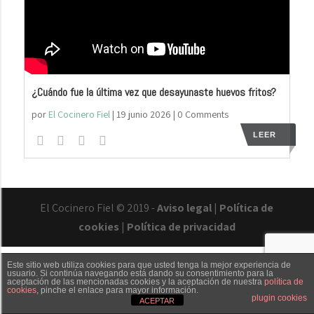
¿Cuándo fue la última vez que desayunaste huevos fritos?
por
El Cocinero Fiel
|
19 junio 2026
| 0 Comments
LEER
El Cocinero Fiel © 2019 -
Aviso legal
|
Política de
cookies
|
Política de privacidad
Este sitio web utiliza cookies para que usted tenga la mejor experiencia de
usuario. Si continúa navegando está dando su consentimiento para la
aceptación de las mencionadas cookies y la aceptación de nuestra
política de
cookies
, pinche el enlace para mayor información.
Txaber Allué
Redes sociales
Contacto
plugin cookies
ACEPTAR