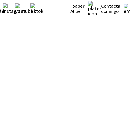
Txaber
Contacta
Allué
conmigo