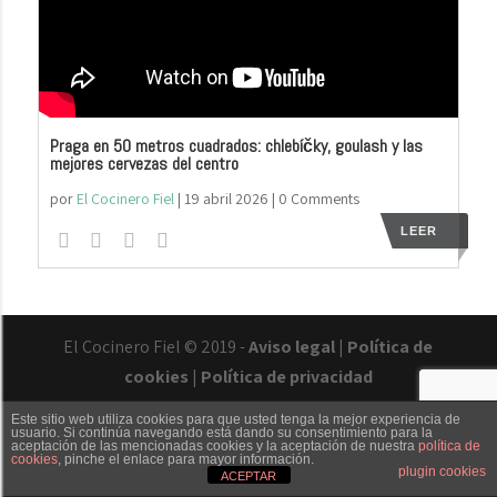
Praga en 50 metros cuadrados: chlebíčky, goulash y las
mejores cervezas del centro
por
El Cocinero Fiel
|
19 abril 2026
| 0 Comments
LEER
El Cocinero Fiel © 2019 -
Aviso legal
|
Política de
cookies
|
Política de privacidad
Este sitio web utiliza cookies para que usted tenga la mejor experiencia de
usuario. Si continúa navegando está dando su consentimiento para la
aceptación de las mencionadas cookies y la aceptación de nuestra
política de
cookies
, pinche el enlace para mayor información.
Txaber Allué
Redes sociales
Contacto
plugin cookies
ACEPTAR