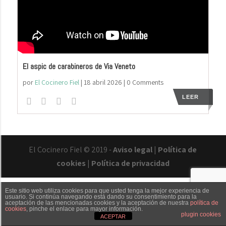
El aspic de carabineros de Via Veneto
por
El Cocinero Fiel
|
18 abril 2026
| 0 Comments
LEER
El Cocinero Fiel © 2019 -
Aviso legal
|
Política de
cookies
|
Política de privacidad
Txaber Allué
Este sitio web utiliza cookies para que usted tenga la mejor experiencia de
Redes sociales
usuario. Si continúa navegando está dando su consentimiento para la
aceptación de las mencionadas cookies y la aceptación de nuestra
política de
cookies
, pinche el enlace para mayor información.
Contacto
plugin cookies
ACEPTAR