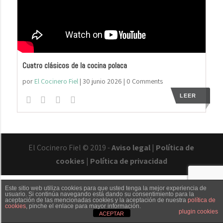
Cuatro clásicos de la cocina polaca
por
El Cocinero Fiel
|
30 junio 2026
| 0 Comments
LEER
El Cocinero Fiel © 2019 -
Aviso legal
|
Política de
cookies
|
Política de privacidad
Este sitio web utiliza cookies para que usted tenga la mejor experiencia de
usuario. Si continúa navegando está dando su consentimiento para la
aceptación de las mencionadas cookies y la aceptación de nuestra
política de
cookies
, pinche el enlace para mayor información.
Txaber Allué
Redes sociales
Contacto
plugin cookies
ACEPTAR