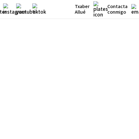
Txaber
Contacta
Allué
conmigo