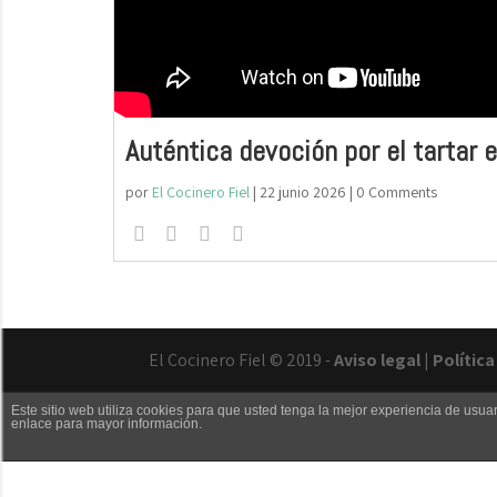
Auténtica devoción por el tartar 
por
El Cocinero Fiel
|
22 junio 2026
| 0 Comments
El Cocinero Fiel © 2019 -
Aviso legal
|
Polític
Este sitio web utiliza cookies para que usted tenga la mejor experiencia de us
enlace para mayor información.