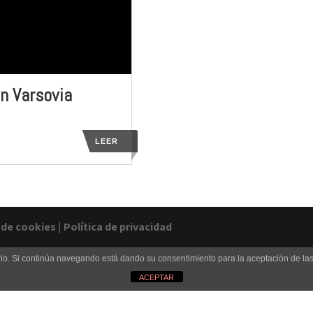
en Varsovia
LEER
a de cookies
|
Política de privacidad
uario. Si continúa navegando está dando su consentimiento para la aceptación de l
ACEPTAR