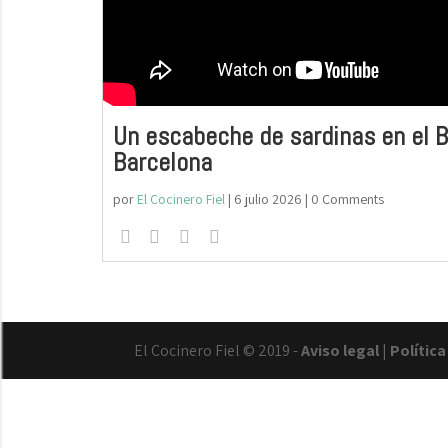
Un escabeche de sardinas en el B
Barcelona
por
El Cocinero Fiel
|
6 julio 2026
| 0 Comments
El Cocinero Fiel © 2019 -
Aviso legal
|
Polític