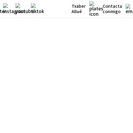
Txaber
Contacta
Allué
conmigo