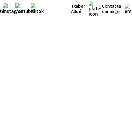
Txaber
Contacta
Allué
conmigo