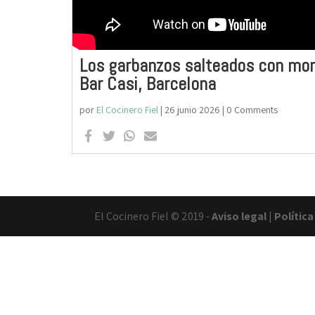
Los garbanzos salteados con morci
Bar Casi, Barcelona
por
El Cocinero Fiel
|
26 junio 2026
| 0 Comments
El Cocinero Fiel © 2019 -
Aviso legal
|
Polític