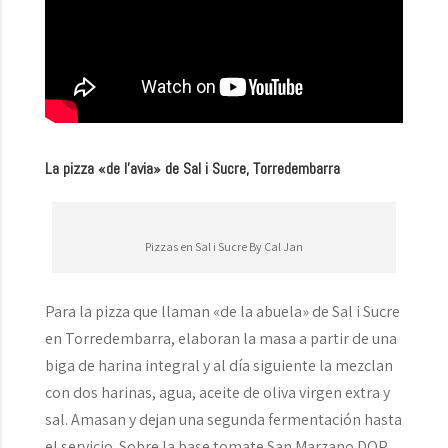
La pizza «de l’avia» de Sal i Sucre, Torredembarra
Pizzas en Sal i Sucre By Cal Jan
Para la pizza que llaman «de la abuela» de Sal i Sucre
en Torredembarra, elaboran la masa a partir de una
biga de harina integral y al día siguiente la mezclan
con dos harinas, agua, aceite de oliva virgen extra y
sal. Amasan y dejan una segunda fermentación hasta
el servicio. Sobre la base tomate San Marzano DOP,