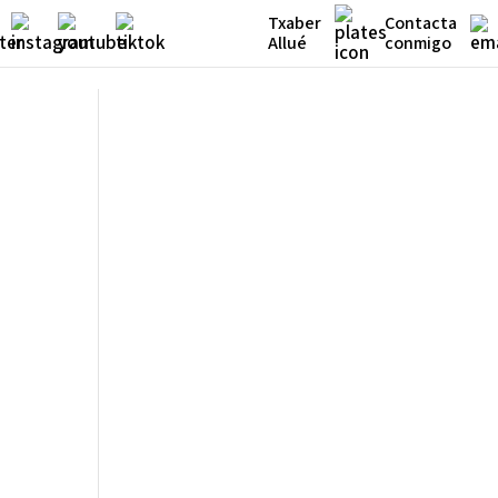
Txaber
Contacta
Allué
conmigo