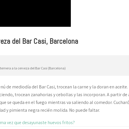
veza del Bar Casi, Barcelona
ternera a la cerveza del Bar Casi (Barcelona)
nú de mediodía del Bar Casi, trocean la carne y la doran en aceite.
iendo, trocean zanahorias y cebollas y las incorporan. A partir de 
que se queda en el fuego mientras va saliendo al comedor. Cucharó
dad y pimienta negra recién molida. No puede faltar.
ima vez que desayunaste huevos fritos?