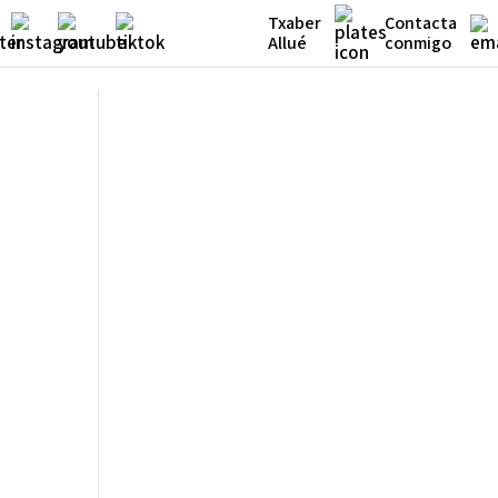
Txaber
Contacta
Allué
conmigo