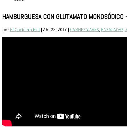
HAMBURGUESA CON GLUTAMATO MONOSÓDICO 
por
El Cocinero Fiel
|
Abr 28, 2017
|
CARNES Y AVES
,
ENSALADAS, 