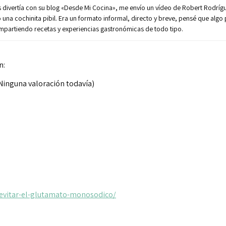
divertía con su blog «Desde Mi Cocina», me envío un vídeo de Robert Rodrígue
o una cochinita pibil. Era un formato informal, directo y breve, pensé que alg
compartiendo recetas y experiencias gastronómicas de todo tipo.
n:
Ninguna valoración todavía)
-evitar-el-glutamato-monosodico/