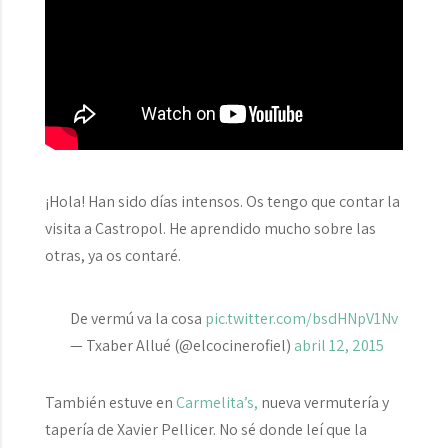
¡Hola! Han sido días intensos. Os tengo que contar la
visita a Castropol. He aprendido mucho sobre las
otras, ya os contaré.
De vermú va la cosa
pic.twitter.com/bsdHNpV1Nv
— Txaber Allué (@elcocinerofiel)
abril 12, 2015
También estuve en
Carmelita’s,
nueva vermutería y
tapería de Xavier Pellicer. No sé donde leí que la