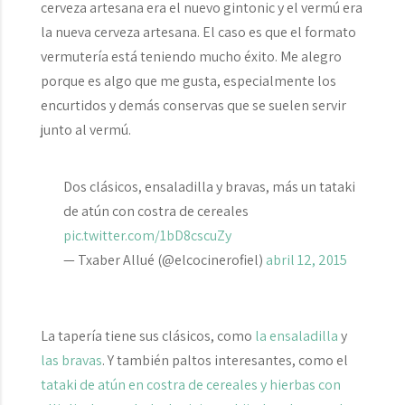
cerveza artesana era el nuevo gintonic y el vermú era
la nueva cerveza artesana. El caso es que el formato
vermutería está teniendo mucho éxito. Me alegro
porque es algo que me gusta, especialmente los
encurtidos y demás conservas que se suelen servir
junto al vermú.
Dos clásicos, ensaladilla y bravas, más un tataki
de atún con costra de cereales
pic.twitter.com/1bD8cscuZy
— Txaber Allué (@elcocinerofiel)
abril 12, 2015
La tapería tiene sus clásicos, como
la ensaladilla
y
las bravas
. Y también paltos interesantes, como el
tataki de atún en costra de cereales y hierbas con