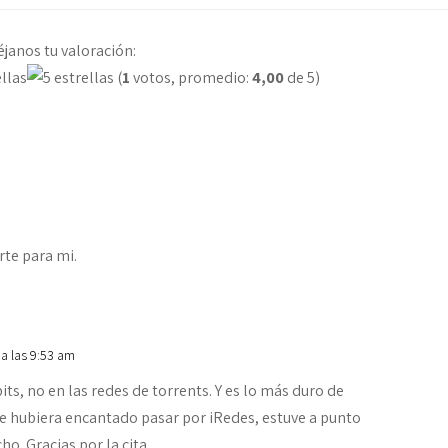
éjanos tu valoración:
(
1
votos, promedio:
4,00
de 5)
m
rte para mi.
a las 9:53 am
 bits, no en las redes de torrents. Y es lo más duro de
 Me hubiera encantado pasar por iRedes, estuve a punto
o. Gracias por la cita.