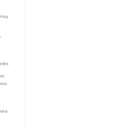
e muy
s
Redes
nes
 nos
para