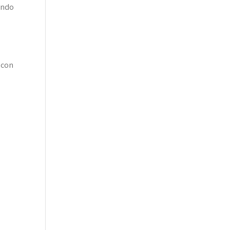
endo
 con