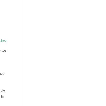
chez
t sin
todo
y de
 lo