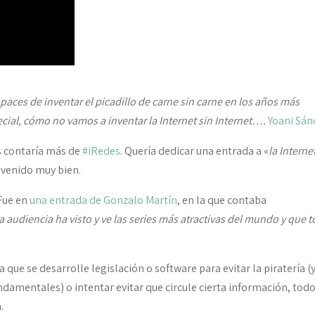
paces de inventar el picadillo de carne sin carne en los años más
ecial, cómo no vamos a inventar la Internet sin Internet….
Yoani Sán
 contaría más de
#iRedes
. Quería dedicar una entrada a «
la Interne
venido muy bien.
 Fue en
una entrada de Gonzalo Martín
, en la que contaba
 audiencia ha visto y ve las series más atractivas del mundo y que 
e se desarrolle legislación o software para evitar la piratería (
amentales) o intentar evitar que circule cierta información, todo
.