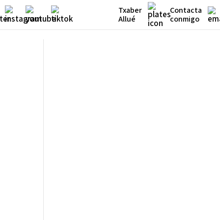
Txaber
Contacta
Allué
conmigo