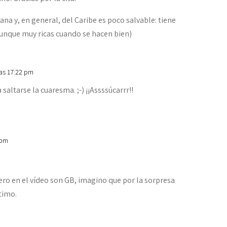
na y, en general, del Caribe es poco salvable: tiene
aunque muy ricas cuando se hacen bien)
las 17:22 pm
 saltarse la cuaresma. ;-) ¡¡Assssúcarrr!!
 pm
pero en el vídeo son GB, imagino que por la sorpresa
ltimo.