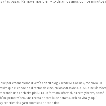
ras y las pasas. Removemos bien y lo dejamos unos quince minutos
 que por entonces nos divertía con su blog «Desde Mi Cocina», me envío un
sulta que el conocido director de cine, en los extras de sus DVDs incluía víde
reparando una cochinita pibil. Era un formato informal, directo y breve, pensé
 mi primer vídeo, una receta de tortilla de patatas, se hizo viral y aquí
y experiencias gastronómicas de todo tipo.