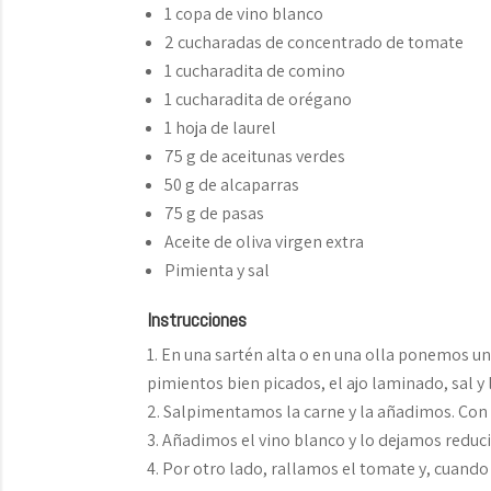
1 copa de vino blanco
2 cucharadas de concentrado de tomate
1 cucharadita de comino
1 cucharadita de orégano
1 hoja de laurel
75 g de aceitunas verdes
50 g de alcaparras
75 g de pasas
Aceite de oliva virgen extra
Pimienta y sal
Instrucciones
En una sartén alta o en una olla ponemos un 
pimientos bien picados, el ajo laminado, sal 
Salpimentamos la carne y la añadimos. Con
Añadimos el vino blanco y lo dejamos reduci
Por otro lado, rallamos el tomate y, cuando