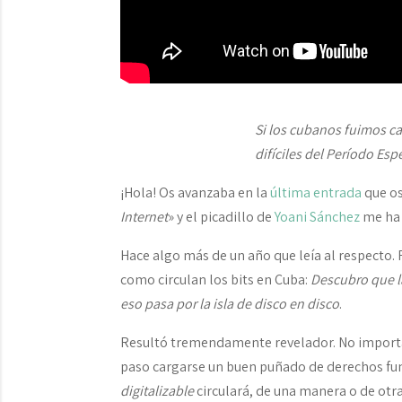
Si los cubanos fuimos ca
difíciles del Período Esp
¡Hola! Os avanzaba en la
última entrada
que os
Internet
» y el picadillo de
Yoani Sánchez
me ha 
Hace algo más de un año que leía al respecto.
como circulan los bits en Cuba:
Descubro que la
eso pasa por la isla de disco en disco
.
Resultó tremendamente revelador. No importa qu
paso cargarse un buen puñado de derechos fund
digitalizable
circulará, de una manera o de otra