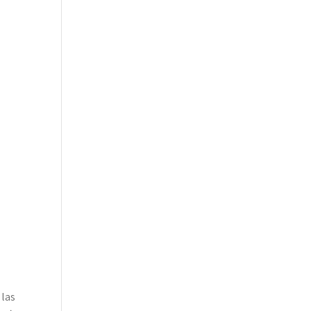
s
 las