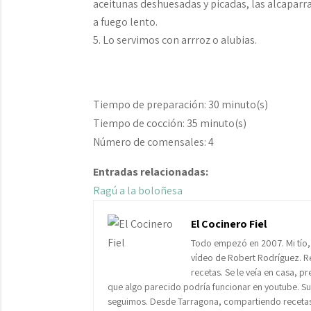
aceitunas deshuesadas y picadas, las alcapar
a fuego lento.
Lo servimos con arrroz o alubias.
Tiempo de preparación:
30 minuto(s)
Tiempo de cocción:
35 minuto(s)
Número de comensales:
4
Entradas relacionadas:
Ragú a la boloñesa
El Cocinero Fiel
Todo empezó en 2007. Mi tío,
vídeo de Robert Rodríguez. Re
recetas. Se le veía en casa, p
que algo parecido podría funcionar en youtube. Subí
seguimos. Desde Tarragona, compartiendo recetas 