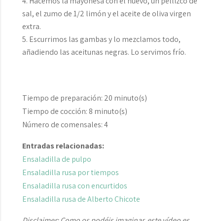
Hacemos la mayonesa con el huevo, un pellizco de
sal, el zumo de 1/2 limón y el aceite de oliva virgen
extra.
Escurrimos las gambas y lo mezclamos todo,
añadiendo las aceitunas negras. Lo servimos frío.
Tiempo de preparación:
20 minuto(s)
Tiempo de cocción:
8 minuto(s)
Número de comensales:
4
Entradas relacionadas:
Ensaladilla de pulpo
Ensaladilla rusa por tiempos
Ensaladilla rusa con encurtidos
Ensaladilla rusa de Alberto Chicote
Disclaimer: Como os podéis imaginar, este vídeo es