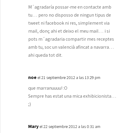
M´agradaría possar-me en contacte amb
tu… pero no disposso de ningun tipus de
tweet ni facebook ni res, simplement via
mail, donç ahi et deixo el meu mail… i si
pots m´agradaria compartir mes receptes
amb tu, soc un valencià afincat a navarra…
ahi queda tot dit.
noe
el 21 septiembre 2012 a las 13:29 pm
que marranuuuu! :O
Sempre has estat una mica exhibicionista…
;)
Mary
el 22 septiembre 2012 a las 0:31 am