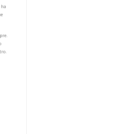
 ha
ue
pre.
o
tro.