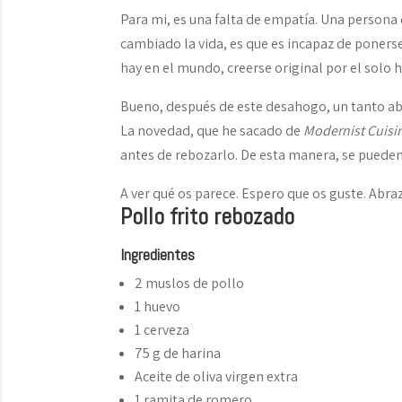
Para mi, es una falta de empatía. Una persona
cambiado la vida, es que es incapaz de poners
hay en el mundo, creerse original por el solo h
Bueno, después de este desahogo, un tanto abs
La novedad, que he sacado de
Modernist Cuisi
antes de rebozarlo. De esta manera, se puede
A ver qué os parece. Espero que os guste. Abra
Pollo frito rebozado
Ingredientes
2 muslos de pollo
1 huevo
1 cerveza
75 g de harina
Aceite de oliva virgen extra
1 ramita de romero