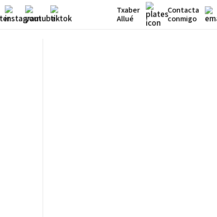
Txaber
Contacta
Allué
conmigo