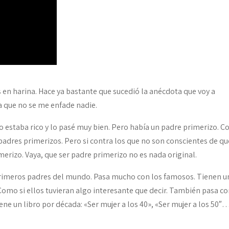
 en harina. Hace ya bastante que sucedió la anécdota que voy a
a que no se me enfade nadie.
o estaba rico y lo pasé muy bien. Pero había un padre primerizo. 
padres primerizos. Pero si contra los que no son conscientes de qu
rizo. Vaya, que ser padre primerizo no es nada original.
primeros padres del mundo. Pasa mucho con los famosos. Tienen u
 Como si ellos tuvieran algo interesante que decir. También pasa co
ene un libro por década: «Ser mujer a los 40», «Ser mujer a los 50″