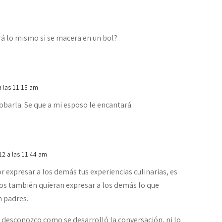
rá lo mismo si se macera en un bol?
a las 11:13 am
obarla. Se que a mi esposo le encantará.
12 a las 11:44 am
 expresar a los demás tus experiencias culinarias, es
os también quieran expresar a los demás lo que
n padres.
desconozco como se desarrolló la conversación, ni lo