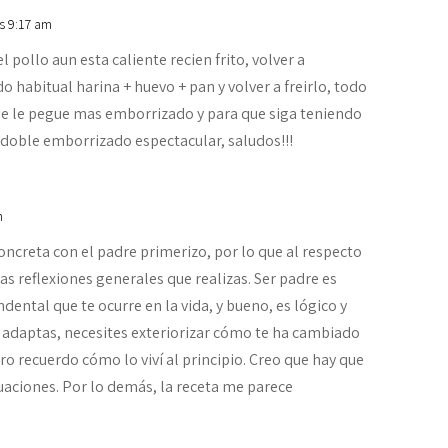
s 9:17 am
pollo aun esta caliente recien frito, volver a
 habitual harina + huevo + pan y volver a freirlo, todo
 se le pegue mas emborrizado y para que siga teniendo
n doble emborrizado espectacular, saludos!!!
m
oncreta con el padre primerizo, por lo que al respecto
as reflexiones generales que realizas. Ser padre es
dental que te ocurre en la vida, y bueno, es lógico y
 adaptas, necesites exteriorizar cómo te ha cambiado
pero recuerdo cómo lo viví al principio. Creo que hay que
uaciones. Por lo demás, la receta me parece