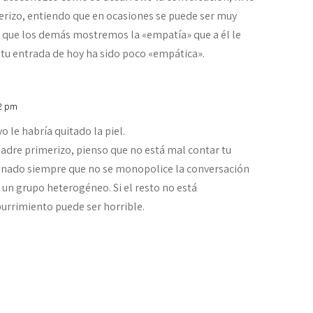
erizo, entiendo que en ocasiones se puede ser muy
a que los demás mostremos la «empatía» que a él le
, tu entrada de hoy ha sido poco «empática».
42 pm
 le habría quitado la piel.
padre primerizo, pienso que no está mal contar tu
inado siempre que no se monopolice la conversación
un grupo heterogéneo. Si el resto no está
urrimiento puede ser horrible.