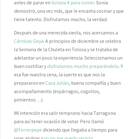
antes de parar en
Solana 4 para comer
. Sonia
demostró, una vez más, que le encanta cocinar y que
tiene talento. Disfrutamos mucho, la verdad.
Después de una merecida siesta, nos acercamos a
Cárnicas Goya
. A principios de diciembre se celebra
la Semana de la Chuleta en Tolosa y se trataba de
adelantar un poco la experiencia. Seleccionamos un
buen costillar y
disfrutamos mucho preparándolo
. Y
esa fue nuestra cena, la suerte es que nos la
prepararon en
Casa Julián
, buena compañía y buen
acompañamiento (espárragos, cogollos,
pimientos…).
Mi intención era salir temprano hacia Tarragona
para así tener ocasión de votar. Pero llamó
@Ferrerpepe
diciendo que llegaba a tiempo para
unas alubias y
yo no me puedo resistir
.