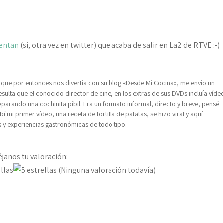
entan
(si, otra vez en twitter) que acaba de salir en La2 de RTVE :-)
 que por entonces nos divertía con su blog «Desde Mi Cocina», me envío un
sulta que el conocido director de cine, en los extras de sus DVDs incluía víde
reparando una cochinita pibil. Era un formato informal, directo y breve, pensé
 mi primer vídeo, una receta de tortilla de patatas, se hizo viral y aquí
y experiencias gastronómicas de todo tipo.
éjanos tu valoración:
(Ninguna valoración todavía)