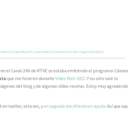
abierta 2.0: SocialManíaTV, Justin Halpern, El Cocinero Fiel y Boris Izaguirre (07/05/11)
e en el Canal 24h de RTVE se estaba emitiendo el programa
Cámar
sta
que me hicieron durante
Vídeo Web 2011
. Y no sólo sale la
mágenes del blog y de algunas vídeo-recetas. Estoy muy agradecido
en twitter, otra vez, y
en seguida me ofrecieron ayuda
. Así que aqu