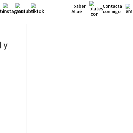
Txaber
Contacta
Allué
conmigo
l y