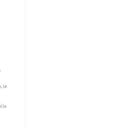
a
, la
í lo