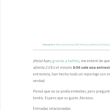
A la carta
>
Televisión
>
Canal 24H
>
Cámara abierta 2.0
>
Cámara 
¡Hola! Ayer,
gracias a twitter
, me enteré de qu
abierta 2.0
En el minuto
8:50 sale una entrevi
entrevista, han hecho todo un reportaje con i
verdad.
Pensé que no se podía embeber, pero pregunté 
tenéis. Espero que os guste. Abrazos.
Entradas relacionadas: