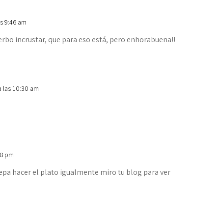
as 9:46 am
rbo incrustar, que para eso está, pero enhorabuena!!
a las 10:30 am
38 pm
epa hacer el plato igualmente miro tu blog para ver