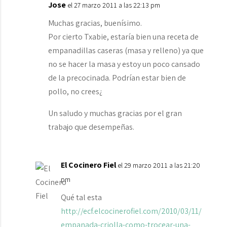
Jose
el 27 marzo 2011 a las 22:13 pm
Muchas gracias, buenísimo.
Por cierto Txabie, estaría bien una receta de
empanadillas caseras (masa y relleno) ya que
no se hacer la masa y estoy un poco cansado
de la precocinada. Podrían estar bien de
pollo, no crees¿
Un saludo y muchas gracias por el gran
trabajo que desempeñas.
El Cocinero Fiel
el 29 marzo 2011 a las 21:20
pm
Qué tal esta
http://ecf.elcocinerofiel.com/2010/03/11/
empanada-criolla-como-trocear-una-