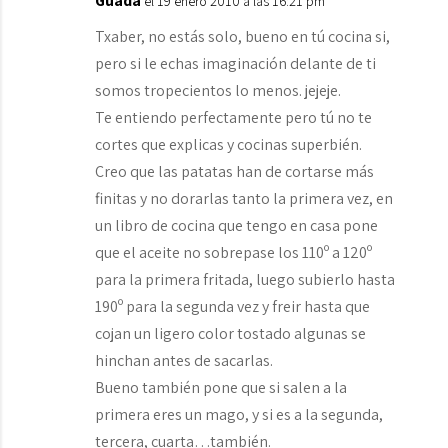
Guada
el 19 enero 2010 a las 16:21 pm
Txaber, no estás solo, bueno en tú cocina si,
pero si le echas imaginación delante de ti
somos tropecientos lo menos. jejeje.
Te entiendo perfectamente pero tú no te
cortes que explicas y cocinas superbién.
Creo que las patatas han de cortarse más
finitas y no dorarlas tanto la primera vez, en
un libro de cocina que tengo en casa pone
que el aceite no sobrepase los 110º a 120º
para la primera fritada, luego subierlo hasta
190º para la segunda vez y freir hasta que
cojan un ligero color tostado algunas se
hinchan antes de sacarlas.
Bueno también pone que si salen a la
primera eres un mago, y si es a la segunda,
tercera, cuarta…también.