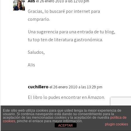
Alis
el 26 enero 2010 a las 12:03 pm
Gracias, lo buscaré por internet para
comprarlo.
Una sugerencia para una entrada de tu blog,
tu top ten de literatura gastronómica.
Saludos,
Alis
cuchillero
el 26 enero 2010 a las 13:29 pm
El libro lo pudes encontrar en Amazon.
Este sitio web utiliza cookies para que usted tenga la mejor experiencia de
usuario. Si continúa navegando está dando su consentimiento para la
aceptación de las mencionadas cookies y la aceptación de nuestra
política de
cookies
, pinche el enlace para mayor información.
Txaber Allué
Redes sociales
Contacto
plugin cookies
El Cocinero Fiel
ACEPTAR
el 26 enero 2010 a las 20:10 pm