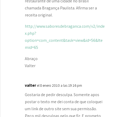
restaurante de uma cidade no Brasil
chamada Bragança Paulista. Afirma ser a
receita original.
http://www.saboresdebraganca.com/v2/inde
x.php?
option=com_content&task=view&id=56&Ite
mid=65
Abraço
Valter
valter
el 8 enero 2010 a las 19:16 pm
Gostaria de pedir desculpa. Somente apos
postar o texto me dei conta de que coloquei
um link de outro site sem sua permissão.
Peço mil desculpas pelo que fiz. E prometo