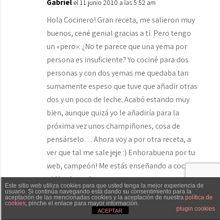
Gabriel
el 11 junio 2010 a las 5:52 am
Hola Cocinero! Gran receta, me salieron muy
buenos, cené genial gracias a tí. Pero tengo
un «pero»: ¿No te parece que una yema por
persona es insuficiente? Yo cociné para dos
personas y con dos yemas me quedaba tan
sumamente espeso que tuve que añadir otras
dos y un poco de leche. Acabó estando muy
bien, aunque quizá yo le añadiría para la
próxima vez unos champiñones, cosa de
pensárselo… Ahora voy a por otra receta, a
ver que tal me sale jeje :) Enhorabuena por tu
web, campeón! Me estás enseñando a cocinar
;-) Un abrazo!
Este sitio web utiliza cookies para que usted tenga la mejor experiencia de
usuario. Si continúa navegando está dando su consentimiento para la
aceptación de las mencionadas cookies y la aceptación de nuestra
política de
cookies
, pinche el enlace para mayor información.
Txaber Allué
Redes sociales
Contacto
plugin cookies
ACEPTAR
El Cocinero Fiel
el 20 junio 2010 a las 9:37 am