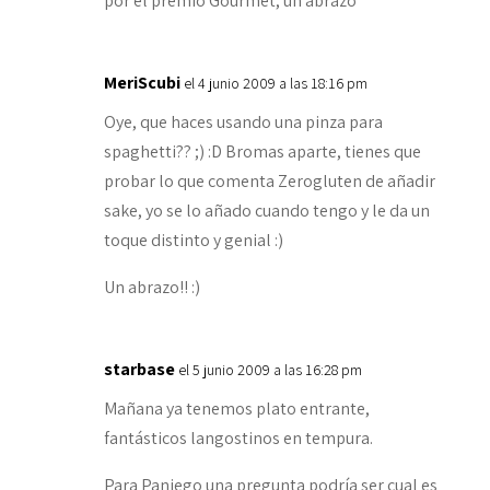
por el premio Gourmet, un abrazo
MeriScubi
el 4 junio 2009 a las 18:16 pm
Oye, que haces usando una pinza para
spaghetti?? ;) :D Bromas aparte, tienes que
probar lo que comenta Zerogluten de añadir
sake, yo se lo añado cuando tengo y le da un
toque distinto y genial :)
Un abrazo!! :)
starbase
el 5 junio 2009 a las 16:28 pm
Mañana ya tenemos plato entrante,
fantásticos langostinos en tempura.
Para Paniego una pregunta podría ser cual es