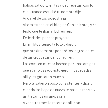
habias salido tu en las video recetas, con lo
cual cuando escuché tu nombre dije…
Anda! el de los vídeos! ja ja.
Ahora estaba en el blog de Con delantal, y he
leido que te ibas al Echaurren.
Felicidades por ese proyecto.
En mi blog tengo la foto y digo…
que proximamente pondré los ingredientes
de las croquetas del Echaurren.
Las comí en mi casa hechas por unas amigas
que el año pasado estuvieron hospedadas
allí y les gustaron mucho.
Pero le salieron poco consistentes y dice…
cuando las haga de nuevo te paso la receta,y
asi llevamos un año.ja ja ja
A ver si te traes la receta de allí son