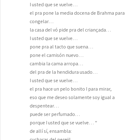
I usted que se vuelve…
el pra pone la media docena de Brahma para
congelar…
la casa del vó pide pra del criançada…
I usted que se vuelve…
pone pra al tacto que suena…
pone el camisón nuevo…
cambia la cama arropa…
del pra de la hendidura usado…
I usted que se vuelve…
el pra hace un pelo bonito I para mirar,
eso que me deseo solamente soy igual a
despentear…
puede ser perfumado…
porque I usted que se vuelve… “
de allí sí, ensambla:
cucharas del perejil,