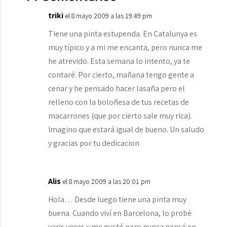
triki
el 8 mayo 2009 a las 19:49 pm
Tiene una pinta estupenda. En Catalunya es
muy típico y a mi me encanta, pero nunca me
he atrevido. Esta semana lo intento, ya te
contaré. Por cierto, mañana tengo gente a
cenar y he pensado hacer lasaña pero el
relleno con la boloñesa de tus recetas de
macarrones (que por cierto sale muy rica).
Imagino que estará igual de bueno. Un saludo
y gracias por tu dedicacion
Alis
el 8 mayo 2009 a las 20:01 pm
Hola… Desde luego tiene una pinta muy
buena. Cuando viví en Barcelona, lo probé
varis veces y me gustó pero nunca pensé en