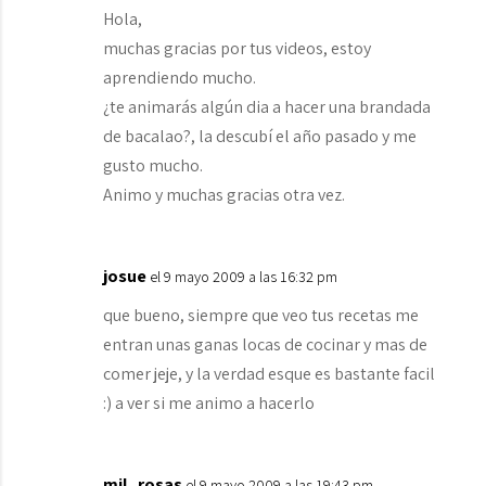
Hola,
muchas gracias por tus videos, estoy
aprendiendo mucho.
¿te animarás algún dia a hacer una brandada
de bacalao?, la descubí el año pasado y me
gusto mucho.
Animo y muchas gracias otra vez.
josue
el 9 mayo 2009 a las 16:32 pm
que bueno, siempre que veo tus recetas me
entran unas ganas locas de cocinar y mas de
comer jeje, y la verdad esque es bastante facil
:) a ver si me animo a hacerlo
mil_rosas
el 9 mayo 2009 a las 19:43 pm