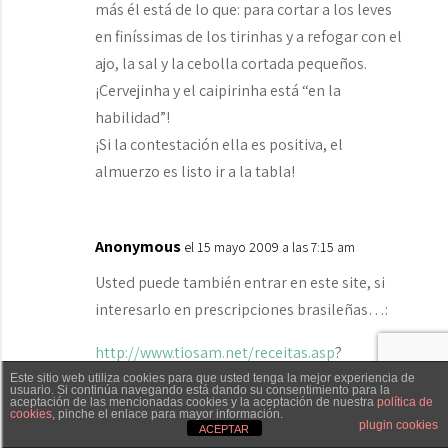
más él está de lo que: para cortar a los leves
en finíssimas de los tirinhas y a refogar con el
ajo, la sal y la cebolla cortada pequeños.
¡Cervejinha y el caipirinha está “en la
habilidad”!
¡Si la contestación ella es positiva, el
almuerzo es listo ir a la tabla!
Anonymous
el 15 mayo 2009 a las 7:15 am
Usted puede también entrar en este site, si
interesarlo en prescripciones brasileñas…:
http://www.tiosam.net/receitas.asp
?
Este sitio web utiliza cookies para que usted tenga la mejor experiencia de
usuario. Si continúa navegando está dando su consentimiento para la
aceptación de las mencionadas cookies y la aceptación de nuestra
política de
cookies
, pinche el enlace para mayor información.
Txaber Allué
Redes sociales
Contacto
Anonymous
plugin cookies
el 15 mayo 2009 a las 7:22 am
ACEPTAR