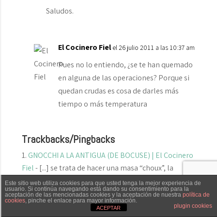
Saludos.
El Cocinero Fiel
el 26 julio 2011 a las 10:37 am
Pues no lo entiendo, ¿se te han quemado
en alguna de las operaciones? Porque si
quedan crudas es cosa de darles más
tiempo o más temperatura
Trackbacks/Pingbacks
GNOCCHI A LA ANTIGUA (DE BOCUSE) | El Cocinero
Fiel
- [...] se trata de hacer una masa “choux”, la
misma que preparé para los profiteroles o las
Este sitio web utiliza cookies para que usted tenga la mejor experiencia de
usuario. Si continúa navegando está dando su consentimiento para la
lionesas, pero la…
aceptación de las mencionadas cookies y la aceptación de nuestra
política de
cookies
, pinche el enlace para mayor información.
Txaber Allué
Redes sociales
Contacto
plugin cookies
ACEPTAR