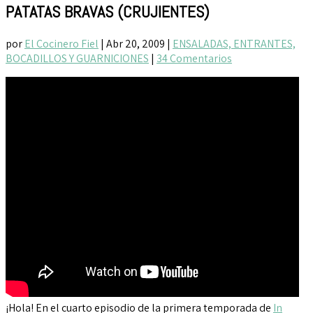
PATATAS BRAVAS (CRUJIENTES)
por
El Cocinero Fiel
|
Abr 20, 2009
|
ENSALADAS, ENTRANTES,
BOCADILLOS Y GUARNICIONES
|
34 Comentarios
¡Hola! En el cuarto episodio de la primera temporada de
In