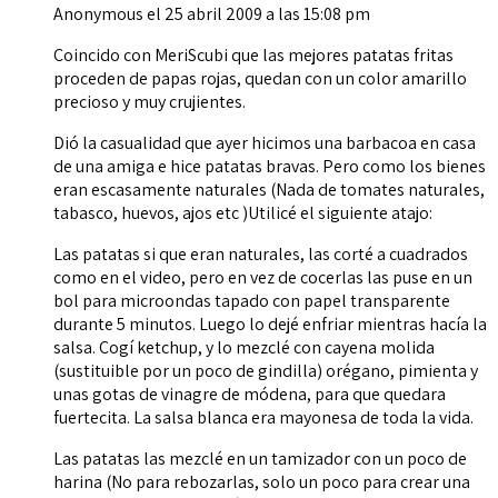
Anonymous
el 25 abril 2009 a las 15:08 pm
Coincido con MeriScubi que las mejores patatas fritas
proceden de papas rojas, quedan con un color amarillo
precioso y muy crujientes.
Dió la casualidad que ayer hicimos una barbacoa en casa
de una amiga e hice patatas bravas. Pero como los bienes
eran escasamente naturales (Nada de tomates naturales,
tabasco, huevos, ajos etc )Utilicé el siguiente atajo:
Las patatas si que eran naturales, las corté a cuadrados
como en el video, pero en vez de cocerlas las puse en un
bol para microondas tapado con papel transparente
durante 5 minutos. Luego lo dejé enfriar mientras hacía la
salsa. Cogí ketchup, y lo mezclé con cayena molida
(sustituible por un poco de gindilla) orégano, pimienta y
unas gotas de vinagre de módena, para que quedara
fuertecita. La salsa blanca era mayonesa de toda la vida.
Las patatas las mezclé en un tamizador con un poco de
harina (No para rebozarlas, solo un poco para crear una