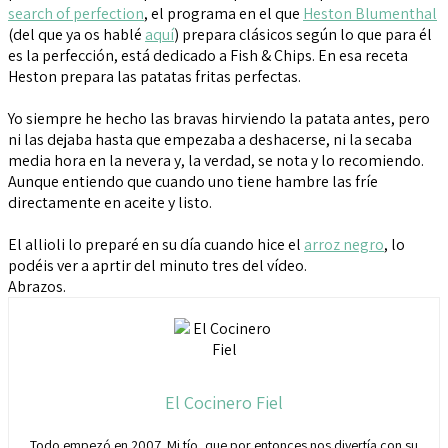
search of perfection
, el programa en el que
Heston Blumenthal
(del que ya os hablé
aquí
) prepara clásicos según lo que para él
es la perfección, está dedicado a Fish & Chips. En esa receta
Heston prepara las patatas fritas perfectas.
Yo siempre he hecho las bravas hirviendo la patata antes, pero
ni las dejaba hasta que empezaba a deshacerse, ni la secaba
media hora en la nevera y, la verdad, se nota y lo recomiendo.
Aunque entiendo que cuando uno tiene hambre las fríe
directamente en aceite y listo.
El allioli lo preparé en su día cuando hice el
arroz negro
, lo
podéis ver a aprtir del minuto tres del vídeo.
Abrazos.
El Cocinero Fiel
Todo empezó en 2007. Mi tío, que por entonces nos divertía con su